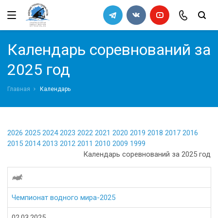
←
←
←
←
Назад
Назад
Назад
Назад
Федерация
Правила
Архив
Список кандидатов в сборную
Календарь соревнований за
команду 2011
Руководство
Правила вида спорта "Гребной
2025 год
слалом"
Попечительский совет
Главная
Календарь
Требования к снаряжению
Ревизионная комиссия
Порядок определения квот на
всероссийские соревнования
2026
2025
2024
2023
2022
2021
2020
2019
2018
2017
2016
Документы Федерации
2015
2014
2013
2012
2011
2010
2009
1999
Календарь соревнований за 2025 год
СМИ
Галерея
Чемпионат водного мира-2025
02.03.2025