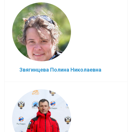
Звягинцева Полина Николаевна