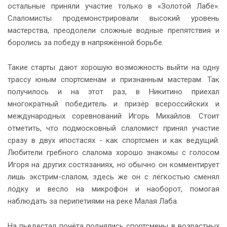
остальные приняли участие только в «Золотой Лабе».
Слаломисты продемонстрировали высокий уровень
мастерства, преодолели сложные водные препятствия и
боролись за победу в напряжённой борьбе.
Такие старты дают хорошую возможность выйти на одну
трассу юным спортсменам и признанным мастерам. Так
получилось и на этот раз, в Никитино приехал
многократный победитель и призёр всероссийских и
международных соревнований Игорь Михайлов. Стоит
отметить, что подмосковный слаломист принял участие
сразу в двух ипостасях - как спортсмен и как ведущий.
Любители гребного слалома хорошо знакомы с голосом
Игоря на других состязаниях, но обычно он комментирует
лишь экстрим-слалом, здесь же он с лёгкостью сменял
лодку и весло на микрофон и наоборот, помогая
наблюдать за перипетиями на реке Малая Лаба.
На пьедестал почёта поднялись спортсмены в возрастных