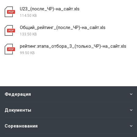
U23_(после_ЧР)-на_сайт.xls
114.50 KB
Общий_рейтинг_(после_ЧР)-на_сайт.xls
133.50 KB
рейтинг.этапа_отбора_3_(только_ЧР)-на_сайт.xls
99.50 KB
Федерация
Документы
Соревнования