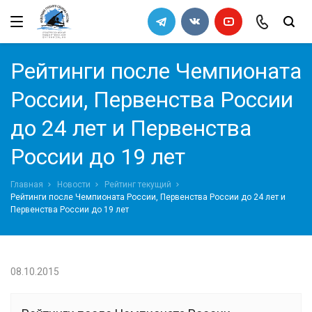
←
←
←
←
Назад
Назад
Назад
Назад
Федерация
Правила
Архив
Список кандидатов в сборную
Рейтинги после Чемпионата
команду 2011
Руководство
Правила вида спорта "Гребной
России, Первенства России
слалом"
до 24 лет и Первенства
Попечительский совет
Требования к снаряжению
России до 19 лет
Ревизионная комиссия
Порядок определения квот на
Главная
Новости
Рейтинг текущий
всероссийские соревнования
Документы Федерации
Рейтинги после Чемпионата России, Первенства России до 24 лет и
Первенства России до 19 лет
СМИ
Галерея
08.10.2015