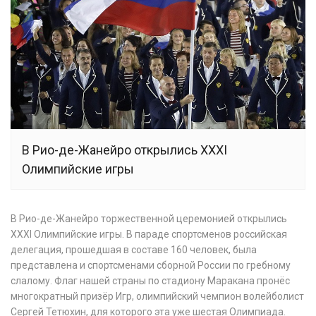
В Рио-де-Жанейро открылись XXXI
Олимпийские игры
В Рио-де-Жанейро торжественной церемонией открылись
XXXI Олимпийские игры. В параде спортсменов российская
делегация, прошедшая в составе 160 человек, была
представлена и спортсменами сборной России по гребному
слалому. Флаг нашей страны по стадиону Маракана пронёс
многократный призёр Игр, олимпийский чемпион волейболист
Сергей Тетюхин, для которого эта уже шестая Олимпиада.