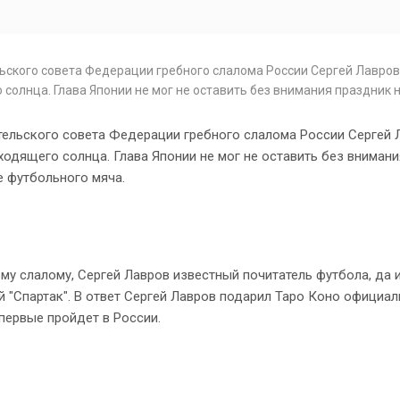
ьского совета Федерации гребного слалома России Сергей Лавров
солнца. Глава Японии не мог не оставить без внимания праздник 
тельского совета Федерации гребного слалома России Сергей 
одящего солнца. Глава Японии не мог не оставить без внимани
е футбольного мяча.
му слалому, Сергей Лавров известный почитатель футбола, да 
ий "Спартак". В ответ Сергей Лавров подарил Таро Коно официа
первые пройдет в России.