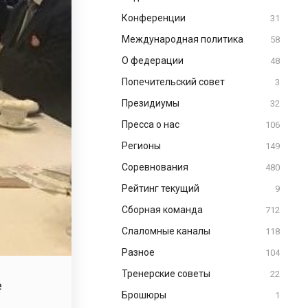
Конференции
31
Международная политика
58
О федерации
48
Попечительский совет
3
Президиумы
32
Пресса о нас
106
Регионы
149
Соревнования
480
Рейтинг текущий
9
Сборная команда
712
Слаломные каналы
118
Разное
104
Тренерские советы
22
е
Брошюры
1