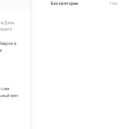
Без категории
1104
 в День
нашего
Лавров в
я
и сам
льный мяч