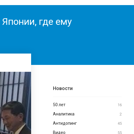
Японии, где ему
Новости
50 лет
16
Аналитика
2
Антидопинг
45
Видео
55