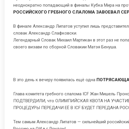
неоднократно попадающий в финалы Кубка Мира на про
РОССИЙСКОГО ГРЕБНОГО СЛАЛОМА ЗАВОЕВАЛ СЕ
В финале Александр Липатов уступил лишь представител
словак Александр Слафковски.
Легендарный Словак Михаил Мартикан в этот раз не попал
своего визави по сборной Словакии Матэя Бенуша.
В это день к вечеру появилась ещё одна
ПОТРЯСАЮЩА
Глава комитета гребного слалома ICF Жан Мишель Проно
ПОДТВЕРДИЛИ, что ОЛИМПИЙСКАЯ КВОТА НА УЧАСТИЕ
ПРОЦЕДУРЫ ПЕРЕДАЧИ ЕЁ В ICF БУДЕТ ПЕРЕДАНА РОСС
Тем самым Александр Липатов — сильнейший российский 
Россию на ОИ в г.Лондон!