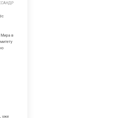
ЛЕКСАНДР
ёс
 Мира в
омитету
но
, уже