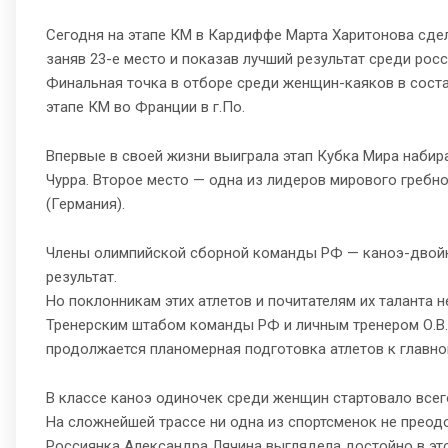
Сегодня на этапе КМ в Кардиффе Марта Харитонова сде
заняв 23-е место и показав лучший результат среди росс
Финальная точка в отборе среди женщин-каяков в сос
этапе КМ во Франции в г.По.
Впервые в своей жизни выиграла этап Кубка Мира набир
Чурра. Второе место — одна из лидеров мирового гребн
(Германия).
Члены олимпийской сборной команды РФ — каноэ-двойка
результат.
Но поклонникам этих атлетов и почитателям их таланта н
Тренерским штабом команды РФ и личным тренером О.В.Г
продолжается планомерная подготовка атлетов к главно
В классе каноэ одиночек среди женщин стартовало всег
На сложнейшей трассе ни одна из спортсменок не преод
Россиянка Александра Лячина выглядела достойно в этой