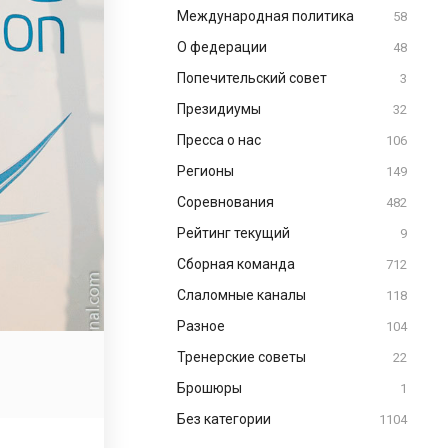
Международная политика
58
О федерации
48
Попечительский совет
3
Президиумы
32
Пресса о нас
106
Регионы
149
Соревнования
482
Рейтинг текущий
9
Сборная команда
712
Слаломные каналы
118
Разное
104
Тренерские советы
22
Брошюры
1
Без категории
1104