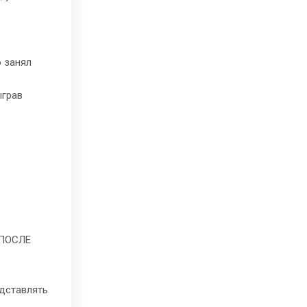
 занял
ыграв
 ПОСЛЕ
едставлять