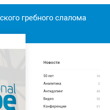
кого гребного слалома
Новости
50 лет
16
Аналитика
2
Антидопинг
45
Видео
55
Конференции
31