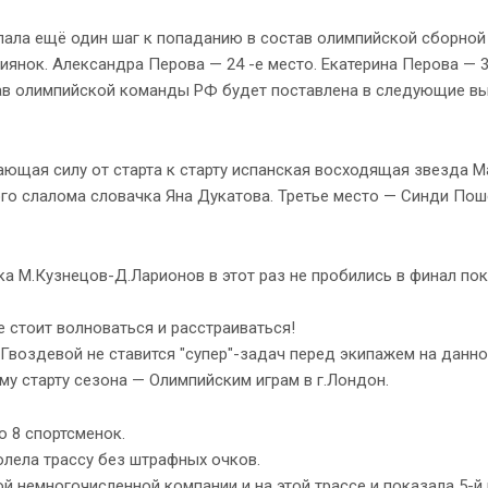
лала ещё один шаг к попаданию в состав олимпийской сборно
иянок. Александра Перова — 24 -е место. Екатерина Перова — 3
тав олимпийской команды РФ будет поставлена в следующие в
ающая силу от старта к старту испанская восходящая звезда 
ого слалома словачка Яна Дукатова. Третье место — Синди По
 М.Кузнецов-Д.Ларионов в этот раз не пробились в финал пок
е стоит волноваться и расстраиваться!
воздевой не ставится "супер"-задач перед экипажем на данно
му старту сезона — Олимпийским играм в г.Лондон.
о 8 спортсменок.
олела трассу без штрафных очков.
 немногочисленной компании и на этой трассе и показала 5-й 