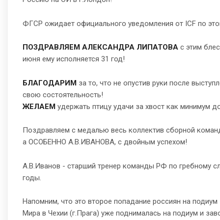
ФГСР ожидает официального уведомления от ICF по это
ПОЗДРАВЛЯЕМ АЛЕКСАНДРА ЛИПАТОВА
с этим бле
июня ему исполняется 31 год!
БЛАГОДАРИМ
за то, что не опустив руки после высту
свою состоятельность!
ЖЕЛАЕМ
удержать птицу удачи за хвост как минимум до
Поздравляем с медалью весь коллектив сборной команд
а ОСОБЕННО А.В.ИВАНОВА, с двойным успехом!
А.В.Иванов - старший тренер команды РФ по гребному с
годы.
Напомним, что это второе попадание россиян на подиум 
Мира в Чехии (г.Прага) уже поднималась на подиум и за