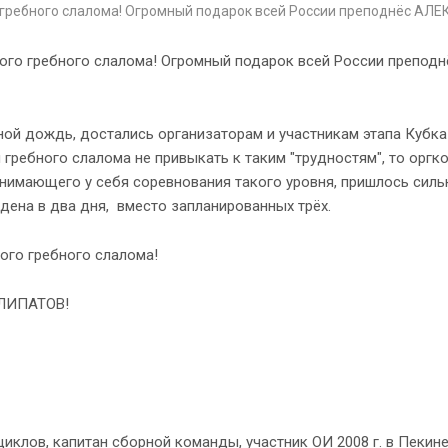
о гребного слалома! Огромный подарок всей России преподнёс А
ого гребного слалома! Огромный подарок всей России преподн
ой дождь, достались организаторам и участникам этапа Кубка
гребного слалома не привыкать к таким "трудностям", то оргк
инимающего у себя соревнования такого уровня, пришлось силь
дена в два дня, вместо запланированных трёх.
ого гребного слалома!
 ЛИПАТОВ!
иклов, капитан сборной команды, участник ОИ 2008 г. в Пекине