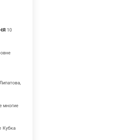
НЯ
10
ровне
Липатова,
е многие
е Кубка