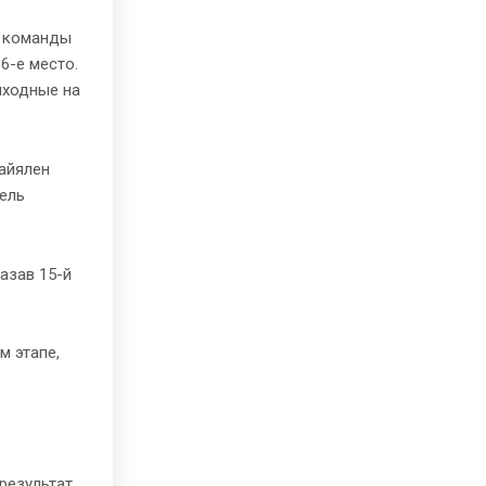
й команды
6-е место.
ыходные на
Майялен
шель
азав 15-й
м этапе,
результат.