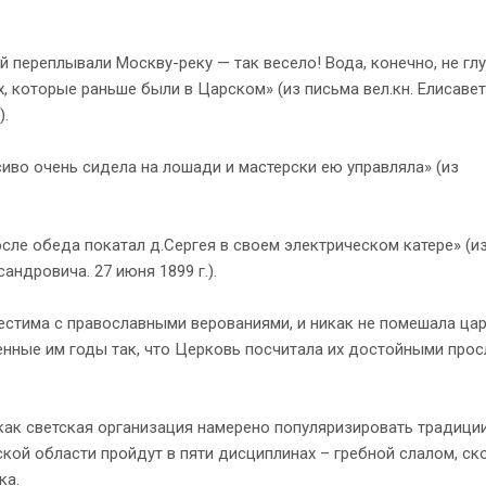
 переплывали Москву-реку — так весело! Вода, конечно, не глу
х, которые раньше были в Царском» (из письма вел.кн. Елисаве
).
иво очень сидела на лошади и мастерски ею управляла» (из
осле обеда покатал д.Сергея в своем электрическом катере» (и
андровича. 27 июня 1899 г.).
естима с православными верованиями, и никак не помешала цар
нные им годы так, что Церковь посчитала их достойными прос
ак светская организация намерено популяризировать традици
кой области пройдут в пяти дисциплинах – гребной слалом, ск
ка.