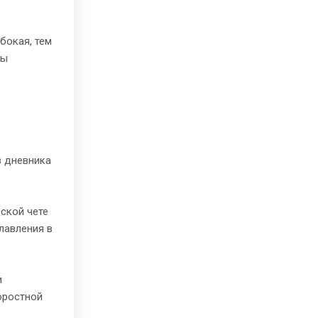
бокая, тем
ты
з дневника
ской чете
лавления в
и
оростной