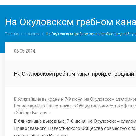
На Окуловском гребном кан
Главная
Новости
На Окуловском гребном канал пройдет водный тур
06.05.2014
На Окуловском гребном канал пройдет водный 
В ближайшие выходные, 7-8 июня, на Окуловском слаломно
Православного Палестинского Общества совместно с Федер
«Звёзды Валдая».
В ближайшие выходные, 7-8 июня, на Окуловском слало
Православного Палестинского Общества совместно с Фе
спорта «Звёзды Валдая».