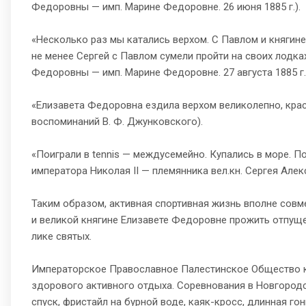
Федоровны — имп. Марине Федоровне. 26 июня 1885 г.).
«Несколько раз мы катались верхом. С Павлом и княгиней
не менее Сергей с Павлом сумели пройти на своих лодка
Федоровны — имп. Марине Федоровне. 27 августа 1885 г.
«Елизавета Федоровна ездила верхом великолепно, крас
воспоминаний В. Ф. Джунковского).
«Поиграли в tеnnis — междусемейно. Купались в море. П
императора Николая II — племянника вел.кн. Сергея Алекс
Таким образом, активная спортивная жизнь вполне совм
и великой княгине Елизавете Федоровне прожить отпуще
лике святых.
Императорское Православное Палестинское Общество к
здорового активного отдыха. Соревнования в Новгородс
спуск, фристайл на бурной воде, каяк-кросс, длинная гон