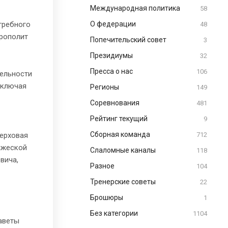
Международная политика
58
гребного
О федерации
48
трополит
Попечительский совет
3
Президиумы
32
Пресса о нас
106
тельности
включая
Регионы
149
Соревнования
481
Рейтинг текущий
9
Сборная команда
верховая
712
яжеской
Слаломные каналы
118
вича,
Разное
104
Тренерские советы
22
Брошюры
1
Без категории
1104
саветы