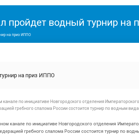
ал пройдет водный турнир на
нир на приз ИППО
турнир на приз ИППО
м канале по инициативе Новгородского отделения Императорског
ацией гребного слалома России состоится турнир по водным вида
мном канале по инициативе Новгородского отделения Императ
дерацией гребного слалома России состоится турнир по вод