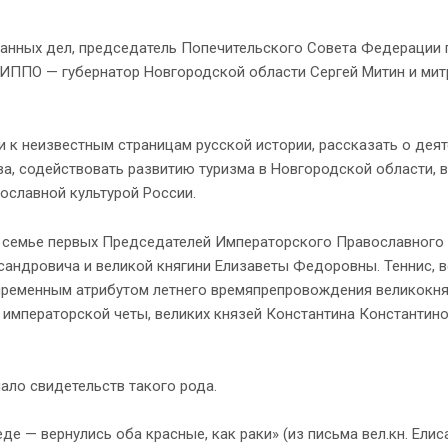
анных дел, председатель Попечительского Совета Федерации 
 ИППО — губернатор Новгородской области Сергей Митин и ми
 к неизвестным страницам русской истории, рассказать о дея
, содействовать развитию туризма в Новгородской области, 
ославной культурой России.
в семье первых Председателей Императорского Православного
сандровича и великой княгини Елизаветы Федоровны. Теннис, 
непременным атрибутом летнего времяпрепровождения великокн
 императорской четы, великих князей Константина Константино
ало свидетельств такого рода.
де — вернулись оба красные, как раки» (из письма вел.кн. Ели