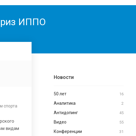
 приз ИППО
Новости
50 лет
16
о
Аналитика
2
м спорта
Антидопинг
45
орского
Видео
55
ным видам
Конференции
31