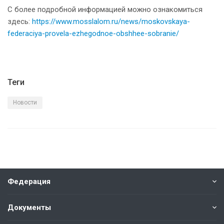
С более подробной информацией можно ознакомиться
здесь:
https://www.mosslalom.
ru/news/moskovskaya-
federaciya-provela-ezhegodnoe-
obshhee-sobranie/
Теги
Новости
Федерация
Документы