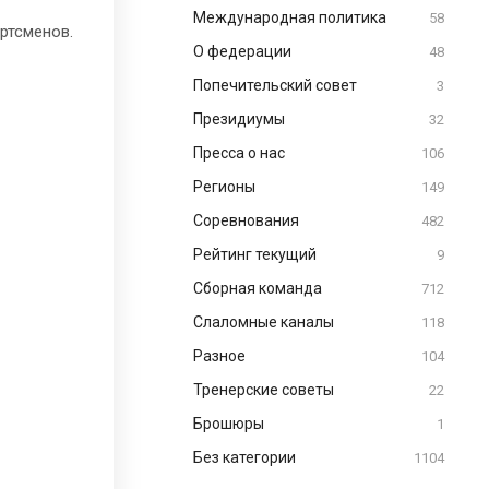
Международная политика
58
ртсменов.
О федерации
48
Попечительский совет
3
Президиумы
32
Пресса о нас
106
Регионы
149
Соревнования
482
Рейтинг текущий
9
Сборная команда
712
Слаломные каналы
118
Разное
104
Тренерские советы
22
Брошюры
1
Без категории
1104