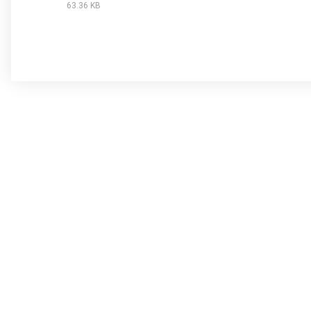
63.36 KB
Федерация
Документы
Президиум
Учредительные
Ревизионная комиссия
Конференции
Попечительский совет
Президиумы
Брошюры
Тренерские со