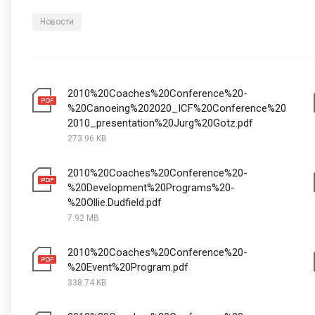
Новости
2010%20Coaches%20Conference%20-
%20Canoeing%202020_ICF%20Conference%20
2010_presentation%20Jurg%20Gotz.pdf
273.96 KB
2010%20Coaches%20Conference%20-
%20Development%20Programs%20-
%20Ollie.Dudfield.pdf
7.92 MB
2010%20Coaches%20Conference%20-
%20Event%20Program.pdf
338.74 KB