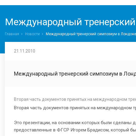
Международный тренерский 
Главная
Новости
Международный тренерский симпозиум в Лондоне
21.11.2010
Международный тренерский симпозиум в Лонд
Вторая часть документов принятых на международном тре
Вторая часть документов принятых на международном 
Это презентации, на основании которых были сделаны
предоставленные в ФГСР Игорем Брадисом, который был