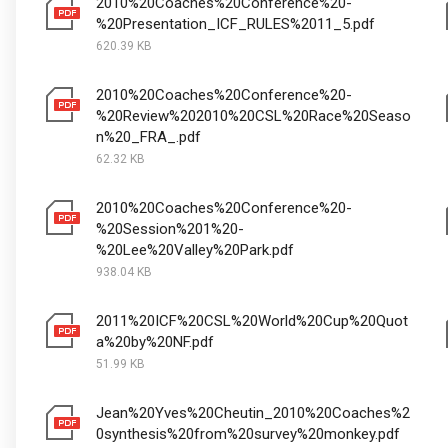
2010%20Coaches%20Conference%20-
%20Presentation_ICF_RULES%2011_5.pdf
620.39 KB
2010%20Coaches%20Conference%20-
%20Review%202010%20CSL%20Race%20Seaso
n%20_FRA_.pdf
62.32 KB
2010%20Coaches%20Conference%20-
%20Session%201%20-
%20Lee%20Valley%20Park.pdf
938.04 KB
2011%20ICF%20CSL%20World%20Cup%20Quot
a%20by%20NF.pdf
51.99 KB
Jean%20Yves%20Cheutin_2010%20Coaches%2
0synthesis%20from%20survey%20monkey.pdf