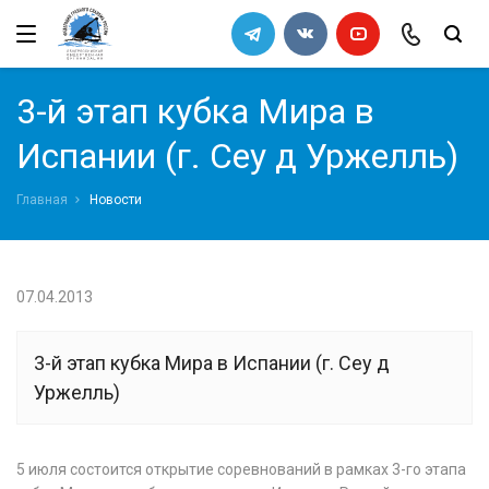
←
←
←
←
Назад
Назад
Назад
Назад
Федерация
Правила
Архив
Список кандидатов в сборную
3-й этап кубка Мира в
команду 2011
Руководство
Правила вида спорта "Гребной
Испании (г. Сеу д Уржелль)
слалом"
Попечительский совет
Главная
Новости
Требования к снаряжению
Ревизионная комиссия
Порядок определения квот на
всероссийские соревнования
07.04.2013
Документы Федерации
СМИ
3-й этап кубка Мира в Испании (г. Сеу д
Уржелль)
Галерея
5 июля состоится открытие соревнований в рамках 3-го этапа