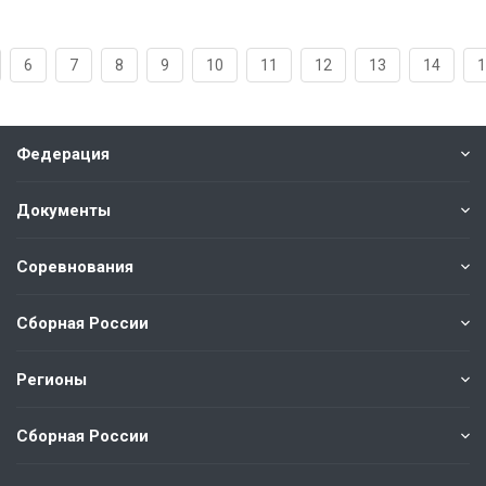
6
7
8
9
10
11
12
13
14
1
Федерация
Документы
Соревнования
Сборная России
Регионы
Сборная России