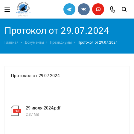
←
←
←
←
Назад
Назад
Назад
Назад
Федерация
Правила
Архив
Список кандидатов в сборную
Протокол от 29.07.2024
команду 2011
Руководство
Правила вида спорта "Гребной
Главная
Документы
Президиумы
Протокол от 29.07.2024
слалом"
Попечительский совет
Требования к снаряжению
Ревизионная комиссия
Порядок определения квот на
Протокол от 29.07.2024
всероссийские соревнования
Документы Федерации
СМИ
29 июля 2024.pdf
Галерея
2.37 MB