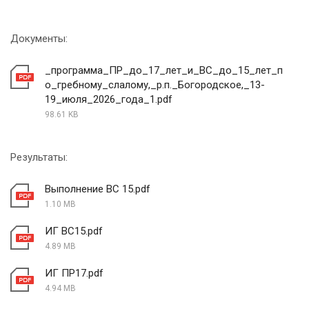
Документы:
_программа_ПР_до_17_лет_и_ВС_до_15_лет_п
о_гребному_слалому,_р.п._Богородское,_13-
19_июля_2026_года_1.pdf
98.61 KB
Результаты:
Выполнение ВС 15.pdf
1.10 MB
ИГ ВС15.pdf
4.89 MB
ИГ ПР17.pdf
4.94 MB