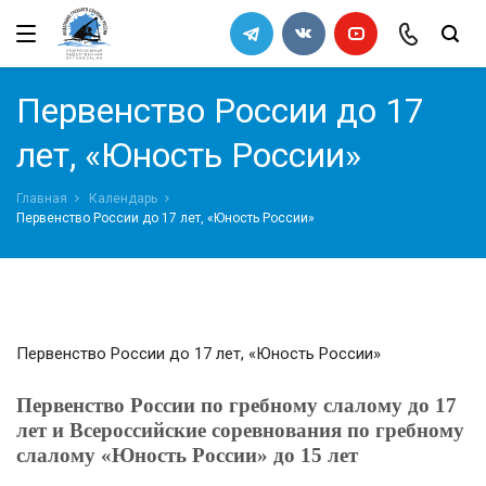
←
←
←
←
Назад
Назад
Назад
Назад
Федерация
Правила
Архив
Список кандидатов в сборную
Первенство России до 17
команду 2011
Руководство
Правила вида спорта "Гребной
лет, «Юность России»
слалом"
Попечительский совет
Главная
Календарь
Требования к снаряжению
Первенство России до 17 лет, «Юность России»
Ревизионная комиссия
Порядок определения квот на
всероссийские соревнования
Документы Федерации
СМИ
Первенство России до 17 лет, «Юность России»
Галерея
Первенство России по гребному слалому до 17
лет
и Всероссийские соревнования по гребному
слалому «Юность России» до 15 лет