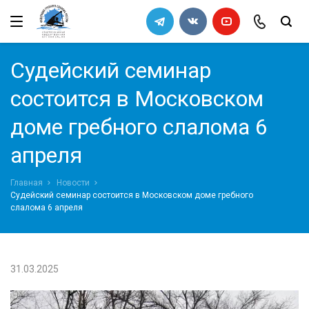
←
←
←
←
Назад
Назад
Назад
Назад
Федерация
Правила
Архив
Список кандидатов в сборную
Судейский семинар
команду 2011
Руководство
Правила вида спорта "Гребной
состоится в Московском
слалом"
доме гребного слалома 6
Попечительский совет
Требования к снаряжению
апреля
Ревизионная комиссия
Порядок определения квот на
Главная
Новости
всероссийские соревнования
Документы Федерации
Судейский семинар состоится в Московском доме гребного
слалома 6 апреля
СМИ
Галерея
31.03.2025